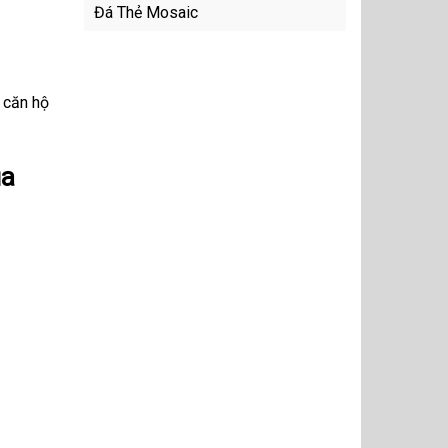
Đá Thẻ Mosaic
, căn hộ
ủa