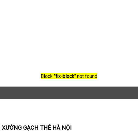
Block
"fix-block"
not found
8 XƯỞNG GẠCH THẺ HÀ NỘI