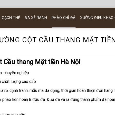
GẠCH THẺ
ĐÁ XẺ RÃNH
PHÀO CHỈ ĐÁ
XƯỞNG ĐIÊU KHẮC
TƯỜNG CỘT CẦU THANG MẶT TIỀ
t Cầu thang Mặt tiền Hà Nội
ín, chuyên nghiệp
i chất lượng cao cấp
iá rẻ, cạnh tranh, mẫu mã đa dạng, thời gian hoàn thiện đơn hàng
y phào liên hoàn 8 đầu đá. Đưa đá và ra đúng thành phẩm đá hoàn
i theo yêu cầu