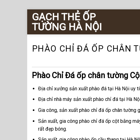
Chuyển
GẠCH THẺ ỐP
đến
TƯỜNG HÀ NỘI
nội
dung
PHÀO CHỈ ĐÁ ỐP CHÂN 
Phào Chỉ Đá ốp chân tường Cộ
Địa chỉ xưởng sản xuất phào đá tại Hà Nội uy t
Địa chỉ nhà máy sản xuất phào chỉ đá tại Hà Nộ
Gia công, sản xuất phào chỉ đá ốp chân tường g
Sản xuất, gia công phào chỉ đá ốp cột bằng má
rất đẹp bóng.
Sản xuất, gia công phào ốp cầu thang tại Hà Nộ