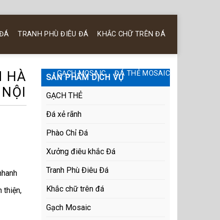
 ĐÁ
TRANH PHÙ ĐIÊU ĐÁ
KHẮC CHỮ TRÊN ĐÁ
N HÀ
GẠCH MOSAIC
ĐÁ THẺ MOSAIC
SẢN PHẨM DỊCH VỤ
NỘI
GẠCH THẺ
Đá xẻ rãnh
Phào Chỉ Đá
Xưởng điêu khắc Đá
Tranh Phù Điêu Đá
 nhanh
Khắc chữ trên đá
 thiện,
Gạch Mosaic